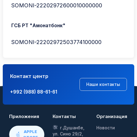
SOMONI-22202972600010000000
ГСБ РТ "Амонатбонк"
SOMONI-22202972503774100000
Контакт центр
Наши контакты
+992 (988) 88-61-61
Приложения
Контакты
Организация
г.Душанбе,
Новости
APPLE
ул. Сино 29/2,