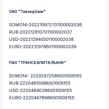
ОАО "Тавхидбанк"
SOMONI-202210972701100002036
RUB-202212810701100002037
USD-202212840501100002038
EURO-202212978601100002039
ПАО "ТРАНСКАПИТАЛБАНК"
SOMONI- 22202972586001009155
RUB-22204810086001009155
USD-22204840386001009155
EURO-22204978986001009155