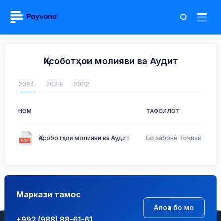
Ҳисоботҳои молияви ва Аудит
2024
2023
2022
НОМ
ТАФСИЛОТ
Ҳисоботҳои молияви ва Аудит
Бо забонӣ Тоҷикӣ
Маркази тамос
Алоқа бо мо
+992 (988) 88-61-61