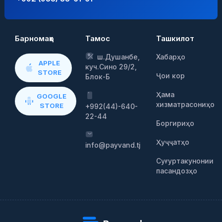
Барномаҳо
Тамос
Ташкилот
ш.Душанбе,
Хабарҳо
APPLE
куч.Сино 29/2,
STORE
Ҷои кор
Блок-Б
Ҳама
GOOGLE
хизматрасониҳо
STORE
+992(44)-640-
22-44
Боргириҳо
Ҳуҷҷатҳо
info@payvand.tj
Суғуртакунонии
пасандозҳо