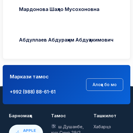
Мардонова Шаҳло Мусохоновна
Абдуллаев Абдураҳим Абдуҳакимович
Маркази тамос
Алоқа бо мо
+992 (988) 88-61-61
Барномаҳо
Тамос
Ташкилот
ш.Душанбе,
Хабарҳо
APPLE
куч.Сино 29/2,