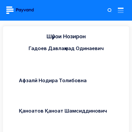
Шӯрои Нозирон
Гадоев Давлаҳмад Одинаевич
Афзалӣ Нодира Толибовна
Қаноатов Қаноат Шамсиддинович