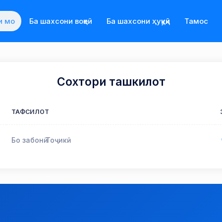
и мо
Ба шахсони воқеӣ
Ба шахсони ҳуқуқӣ
Тамос
Сохтори ташкилот
ТАФСИЛОТ
Бо забонӣ Тоҷикӣ