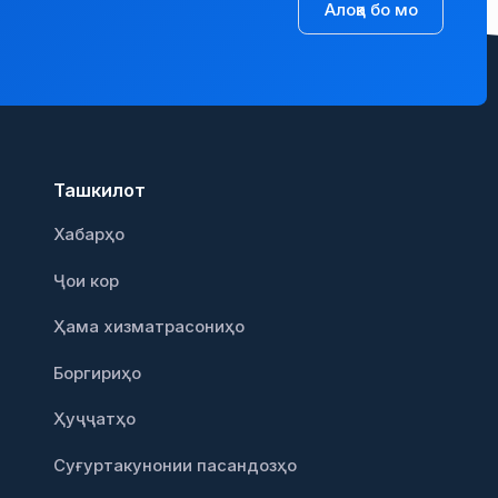
Алоқа бо мо
Ташкилот
Хабарҳо
Ҷои кор
Ҳама хизматрасониҳо
Боргириҳо
Ҳуҷҷатҳо
Суғуртакунонии пасандозҳо