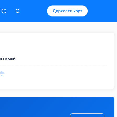
Дархости корт
ЗЕРКАШӢ